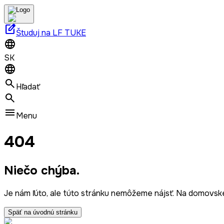
edit_square
Študuj na LF TUKE
SK
Hľadať
Menu
404
Niečo chýba.
Je nám ľúto, ale túto stránku nemôžeme nájsť. Na domovske
Späť na úvodnú stránku