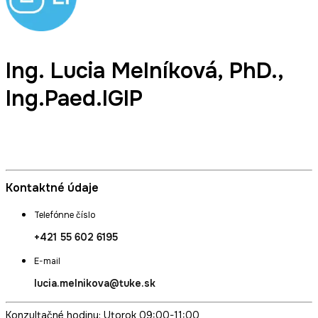
Ing.
Lucia Melníková
, PhD.,
Ing.Paed.IGIP
Odborný asistent, Fakultný Erasmus koordinátor, Koordinátor
pre študentov so špecifickými potrebami
Kontaktné údaje
Telefónne číslo
+421 55 602 6195
E-mail
lucia.melnikova@tuke.sk
Konzultačné hodiny: Utorok 09:00-11:00