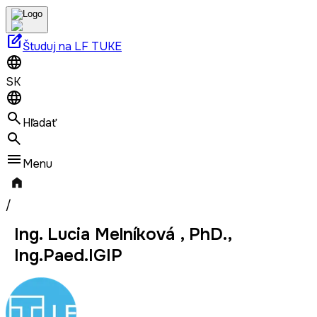
edit_square
Študuj na LF TUKE
SK
Hľadať
Menu
/
Ing. Lucia Melníková , PhD.,
Ing.Paed.IGIP